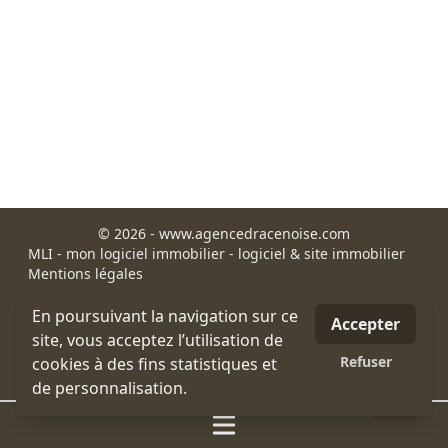
© 2026 - www.agencedracenoise.com
MLI - mon logiciel immobilier - logiciel & site immobilier
Mentions légales
honoraires
Appartement Draguignan
En poursuivant la navigation sur ce
Accepter
Maison et villa Draguignan
site, vous acceptez l’utilisation de
Immobilier Draguignan
Refuser
cookies à des fins statistiques et
site-map
de personnalisation.