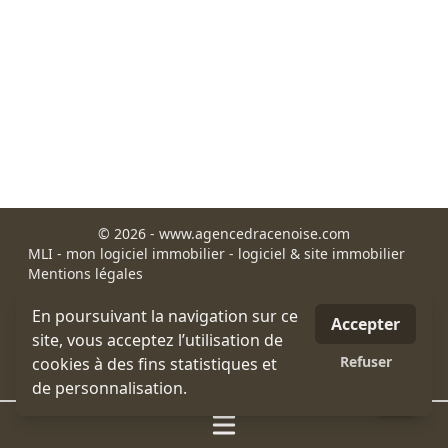
© 2026 - www.agencedracenoise.com
MLI - mon logiciel immobilier - logiciel & site immobilier
Mentions légales
honoraires
Appartement Draguignan
En poursuivant la navigation sur ce
Accepter
Maison et villa Draguignan
site, vous acceptez l’utilisation de
Immobilier Draguignan
Refuser
cookies à des fins statistiques et
site-map
de personnalisation.