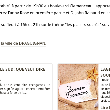
 table" à partir de 19h30 au boulevard Clemenceau : apportez
ez Fanny Rose en première partie et DJ John Rainaud en s
o fleuri à 16h et 21h sur le thème "les plaisirs sucrés" sui
e
la ville de DRAGUIGNAN.
LE SUD: QUE VEUT DIRE
L'AG
SOU
6
Publié
d? : Que veut dire escagasser. En
Toute 
er signifie agacer, énerver, embêter
de trè
ose à force de le...
tout l
dispo
projets
Lire 