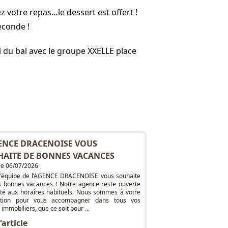
 votre repas…le dessert est offert !
econde !
vi du bal avec le groupe XXELLE place
ENCE DRACENOISE VOUS
HAITE DE BONNES VACANCES
 le 06/07/2026
l'équipe de l’AGENCE DRACENOISE vous souhaite
s bonnes vacances ! Notre agence reste ouverte
'été aux horaires habituels. Nous sommes à votre
sition pour vous accompagner dans tous vos
 immobiliers, que ce soit pour ...
l'article